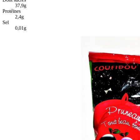
37,9g
Protéïnes
2,4g
Sel
0,01g