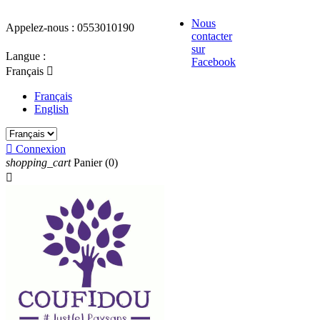
Nous
Appelez-nous :
0553010190
contacter
sur
Langue :
Facebook
Français

Français
English

Connexion
shopping_cart
Panier
(0)
