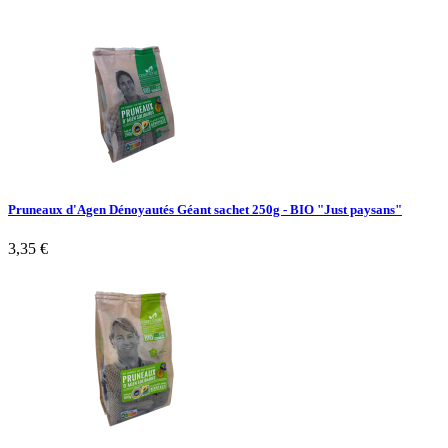
Pruneaux d'Agen Dénoyautés Géant sachet 250g - BIO "Just paysans"
3,35 €