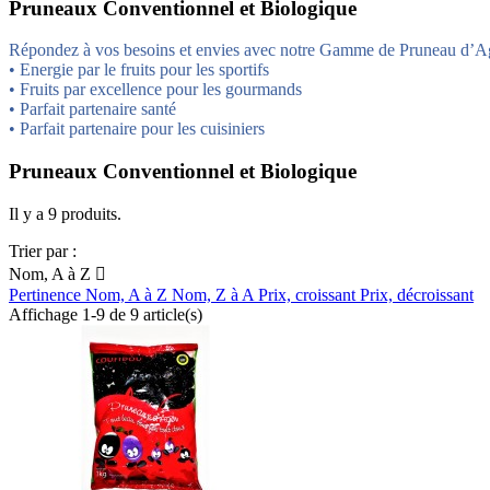
Pruneaux Conventionnel et Biologique
Répondez à vos besoins et envies avec notre Gamme de Pruneau d’Ag
•
Energie par le fruits pour les sportifs
•
Fruits par excellence pour les gourmands
•
Parfait partenaire santé
•
Parfait partenaire pour les cuisiniers
Pruneaux Conventionnel et Biologique
Il y a 9 produits.
Trier par :
Nom, A à Z

Pertinence
Nom, A à Z
Nom, Z à A
Prix, croissant
Prix, décroissant
Affichage 1-9 de 9 article(s)