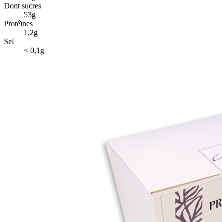
Dont sucres
53g
Protéïnes
1,2g
Sel
< 0,1g