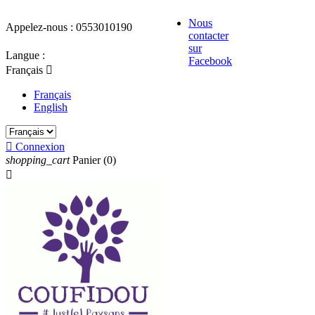
Nous
Appelez-nous :
0553010190
contacter
sur
Langue :
Facebook
Français

Français
English

Connexion
shopping_cart
Panier
(0)
